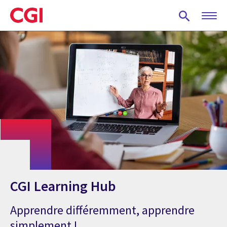
Skip
to
main
content
CGI Learning Hub
Apprendre différemment, apprendre
simplement !