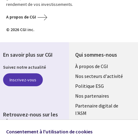
rendement de vos investissements.
A propos de CGI
© 2026 CGI inc.
En savoir plus sur CGI
Qui sommes-nous
Useful
À propos de CGI
Suivez notre actualité
links
Nos secteurs d'activité
Inscrivez-vous
FRANCE
Politique ESG
Nos partenaires
Partenaire digital de
l'ASM
Retrouvez-nous sur les
réseaux
Salle de presse
Consentement à l'utilisation de cookies
Social
Fusions