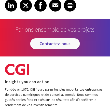
Share on LinkedIn
Share on X
Share on Facebook
Share on Email
Share on Print
LinkedIn
X
Facebook
Email
Print
Parlons ensemble de vos projets
contactez-nous
Insights you can act on
Fondée en 1976, CGI figure parmi les plus importantes entreprises
de services numériques et de conseil au monde. Nous sommes
guidés par les faits et axés sur les résultats afin d’accélérer le
rendement de vos investissements.