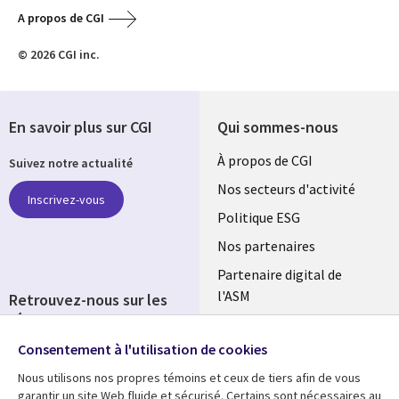
A propos de CGI
© 2026 CGI inc.
En savoir plus sur CGI
Qui sommes-nous
Useful
À propos de CGI
Suivez notre actualité
links
Nos secteurs d'activité
Inscrivez-vous
FRANCE
Politique ESG
Nos partenaires
Partenaire digital de
l'ASM
Retrouvez-nous sur les
réseaux
Salle de presse
Consentement à l'utilisation de cookies
Social
Fusions
Media
Nous utilisons nos propres témoins et ceux de tiers afin de vous
FRANCE
garantir un site Web fluide et sécurisé. Certains sont nécessaires au