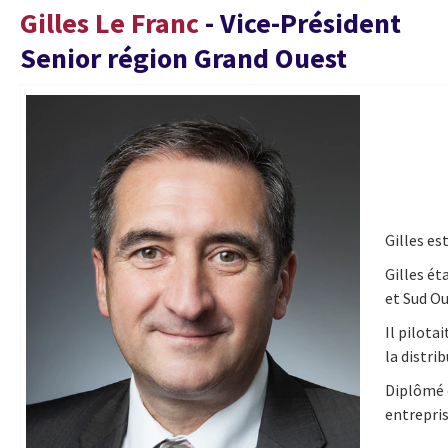
Gilles Le Franc
- Vice-Président
Senior région Grand Ouest
Gilles es
Gilles ét
et Sud Ou
Il pilota
la distri
Diplômé e
entrepris