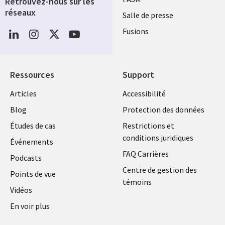
Retrouvez-nous sur les
réseaux
Salle de presse
Social
Fusions
Media
FRANCE
Ressources
Support
Library
Legal
Articles
Accessibilité
Links
FRANCE
Blog
Protection des données
FRANCE
Études de cas
Restrictions et
conditions juridiques
Événements
FAQ Carrières
Podcasts
Centre de gestion des
Points de vue
témoins
Vidéos
En voir plus