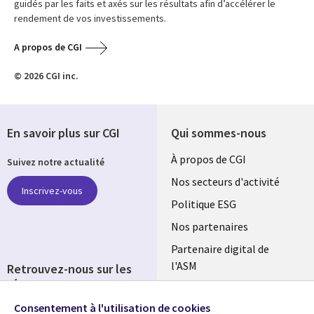
guidés par les faits et axés sur les résultats afin d’accélérer le
rendement de vos investissements.
A propos de CGI
© 2026 CGI inc.
En savoir plus sur CGI
Qui sommes-nous
Useful
À propos de CGI
Suivez notre actualité
links
Nos secteurs d'activité
Inscrivez-vous
FRANCE
Politique ESG
Nos partenaires
Partenaire digital de
l'ASM
Retrouvez-nous sur les
réseaux
Salle de presse
Consentement à l'utilisation de cookies
Social
Fusions