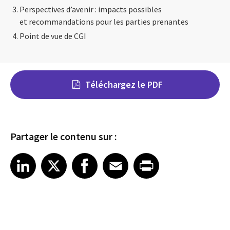
Perspectives d’avenir : impacts possibles
et recommandations pour les parties prenantes
Point de vue de CGI
Téléchargez le PDF
Partager le contenu sur :
Share on LinkedIn
Share on X
Share on Facebook
Share on Email
Share on Print
LinkedIn
X
Facebook
Email
Print