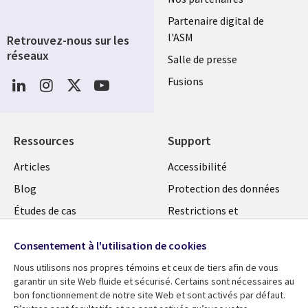
Partenaire digital de
l'ASM
Retrouvez-nous sur les
réseaux
Salle de presse
Social
Fusions
Media
FRANCE
Ressources
Support
Library
Legal
Articles
Accessibilité
Links
FRANCE
Blog
Protection des données
FRANCE
Études de cas
Restrictions et
conditions juridiques
Événements
Consentement à l'utilisation de cookies
FAQ Carrières
Podcasts
Nous utilisons nos propres témoins et ceux de tiers afin de vous
Centre de gestion des
Points de vue
garantir un site Web fluide et sécurisé. Certains sont nécessaires au
témoins
bon fonctionnement de notre site Web et sont activés par défaut.
Vidéos