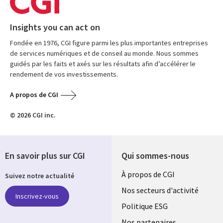
Insights you can act on
Fondée en 1976, CGI figure parmi les plus importantes entreprises
de services numériques et de conseil au monde. Nous sommes
guidés par les faits et axés sur les résultats afin d’accélérer le
rendement de vos investissements.
A propos de CGI
© 2026 CGI inc.
En savoir plus sur CGI
Qui sommes-nous
Useful
À propos de CGI
Suivez notre actualité
links
Nos secteurs d'activité
Inscrivez-vous
FRANCE
Politique ESG
Nos partenaires