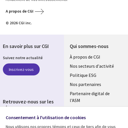
A propos de CGI
© 2026 CGI inc.
En savoir plus sur CGI
Qui sommes-nous
Useful
À propos de CGI
Suivez notre actualité
links
Nos secteurs d'activité
Inscrivez-vous
FRANCE
Politique ESG
Nos partenaires
Partenaire digital de
l'ASM
Retrouvez-nous sur les
réseaux
Salle de presse
Consentement à l'utilisation de cookies
Social
Fusions
Media
Nous utilisons nos propres témoins et ceux de tiers afin de vous