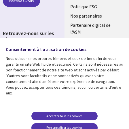
Inscrivez-vous
FRANCE
Politique ESG
Nos partenaires
Partenaire digital de
l'ASM
Retrouvez-nous sur les
réseaux
Salle de presse
Consentement à l'utilisation de cookies
Social
Fusions
Media
Nous utilisons nos propres témoins et ceux de tiers afin de vous
FRANCE
garantir un site Web fluide et sécurisé. Certains sont nécessaires au
bon fonctionnement de notre site Web et sont activés par défaut.
Ressources
Support
D’autres sont facultatifs et ne sont activés qu’avec votre
consentement afin d’améliorer votre expérience de navigation.
Library
Legal
Articles
Accessibilité
Vous pouvez accepter tous ces témoins, aucun ou certains d’entre
eux.
Links
FRANCE
Blog
Protection des données
FRANCE
Études de cas
Restrictions et
conditions juridiques
Événements
Accepter tous les cookies
FAQ Carrières
Podcasts
Personnaliser les cookies