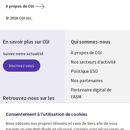
A propos de CGI
© 2026 CGI inc.
En savoir plus sur CGI
Qui sommes-nous
Useful
À propos de CGI
Suivez notre actualité
links
Nos secteurs d'activité
Inscrivez-vous
FRANCE
Politique ESG
Nos partenaires
Partenaire digital de
l'ASM
Retrouvez-nous sur les
réseaux
Salle de presse
Consentement à l'utilisation de cookies
Social
Fusions
Media
Nous utilisons nos propres témoins et ceux de tiers afin de vous
FRANCE
garantir un site Web fluide et sécurisé. Certains sont nécessaires au