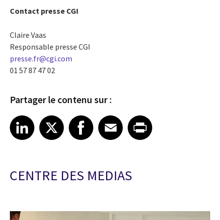
Contact presse CGI
Claire Vaas
Responsable presse CGI
presse.fr@cgi.com
01 57 87 47 02
Partager le contenu sur :
Share article on LinkedIn
Share article on X
Share article on Facebook
Share article on Email
Share article on Print
LinkedIn
X
Facebook
Email
Print
CENTRE DES MEDIAS