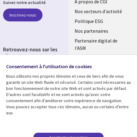
Useful
À propos de CGI
Suivez notre actualité
links
Nos secteurs d'activité
Inscrivez-vous
FRANCE
Politique ESG
Nos partenaires
Partenaire digital de
l'ASM
Retrouvez-nous sur les
réseaux
Salle de presse
Consentement à l'utilisation de cookies
Social
Fusions
Media
Nous utilisons nos propres témoins et ceux de tiers afin de vous
FRANCE
garantir un site Web fluide et sécurisé. Certains sont nécessaires au
bon fonctionnement de notre site Web et sont activés par défaut.
Ressources
Support
D’autres sont facultatifs et ne sont activés qu’avec votre
consentement afin d’améliorer votre expérience de navigation.
Library
Legal
Articles
Accessibilité
Vous pouvez accepter tous ces témoins, aucun ou certains d’entre
eux.
Links
FRANCE
Blog
Protection des données
FRANCE
Études de cas
Restrictions et
conditions juridiques
Événements