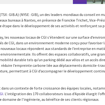
(TSX : GIB.A) (NYSE : GIB), un des leaders mondiaux du conseil en
veaux bureaux à Nantes, en présence de Franckie Trichet, Vice-Pré
 étape dans le développement de ses activités et renforçant sa pré
ay, les nouveaux locaux de CGI s'étendent sur une surface d’enviro
ciés de CGI, dans un environnement moderne conçu pour favoriser la
 nouveaux locaux répondent aux standards de l’entreprise en matièr
é environnementale. Ils offrent des espaces collaboratifs, une gran
obilité durable tels qu’un parking dédié aux vélos et un accès dir
réduire l’empreinte carbone liée aux déplacements domicile-travai
ture, permettant à CGI d’accompagner le développement continu d
it dans un contexte de forte croissance des équipes locales, nota
CGI
. L’intégration des 170 collaborateurs issus d’Apside élargit l’off
domaine de l’ingénierie, au bénéfice de ses clients régionaux.