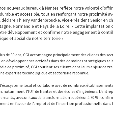
nos nouveaux bureaux à Nantes reflète notre volonté d’offri
durable et accessible, tout en renforçant notre proximité ave
, déclare Thierry Vandenbroucke, Vice-Président Senior en ch
etagne, Normandie et Pays de la Loire. « Cette implantation 
notre développement et confirme notre engagement à contr
e et social de notre territoire ».
lus de 30 ans, CGI accompagne principalement des clients des sect
 en développant ses activités dans des domaines stratégiques tels 
dèle de proximité, CGI soutient ses clients dans leurs enjeux de t
une expertise technologique et sectorielle reconnue.
 l'écosystème local et collabore avec de nombreux établissement
, notamment l’IUT de Nantes et des écoles d’ingénieurs. L’entrepr
ternants, avec un taux de transformation supérieur à 70 %, confi
ent en faveur de l’emploi et de l’insertion professionnelle dans l