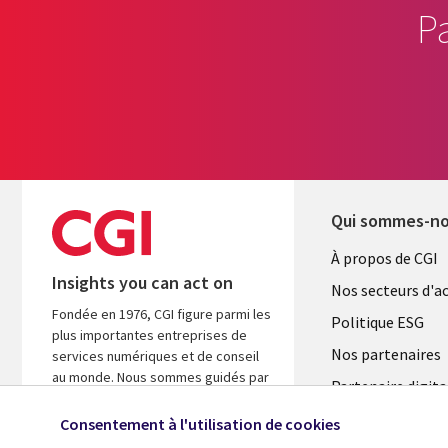
P
Qui sommes-n
Useful
À propos de CGI
Insights you can act on
links
Nos secteurs d'ac
Fondée en 1976, CGI figure parmi les
FRANCE
Politique ESG
plus importantes entreprises de
Nos partenaires
services numériques et de conseil
au monde. Nous sommes guidés par
Partenaire digita
les faits et axés sur les résultats afin
l'ASM
d’accélérer le rendement de vos
Consentement à l'utilisation de cookies
investissements.
Salle de presse