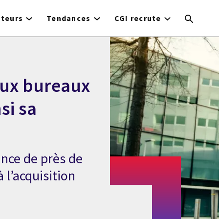
cteurs
Tendances
CGI recrute
aux bureaux
si sa
ance de près de
 l’acquisition