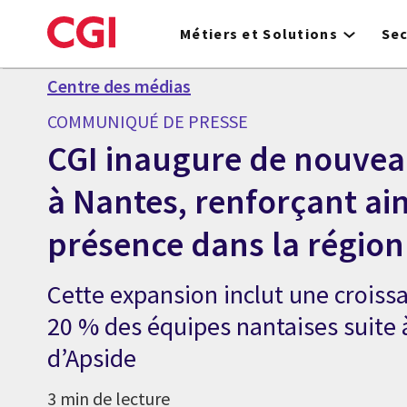
Skip
to
Métiers et Solutions
Se
main
content
Centre des médias
COMMUNIQUÉ DE PRESSE
CGI inaugure de nouve
à Nantes, renforçant ain
présence dans la région
Cette expansion inclut une croiss
20 % des équipes nantaises suite à
d’Apside
3 min de lecture