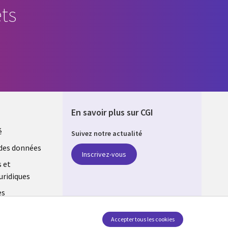
ts
En savoir plus sur CGI
é
Suivez notre actualité
E
des données
Inscrivez-vous
s et
uridiques
es
estion des
Accepter tous les cookies