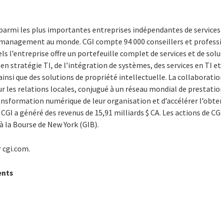
 parmi les plus importantes entreprises indépendantes de services
n management au monde. CGI compte 94 000 conseillers et profess
s l’entreprise offre un portefeuille complet de services et de solu
 stratégie TI, de l’intégration de systèmes, des services en TI e
insi que des solutions de propriété intellectuelle. La collaboratio
r les relations locales, conjugué à un réseau mondial de prestatio
transformation numérique de leur organisation et d’accélérer l’obte
, CGI a généré des revenus de 15,91 milliards $ CA. Les actions de CG
’à la Bourse de New York (GIB).
 cgi.com.
ents