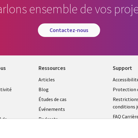
arlons ensemble de vos proje
contactez-nous
ous
Ressources
Support
Library
Legal
Articles
Accessibilit
Links
FRANC
tivité
Blog
Protection 
FRANCE
Études de cas
Restriction
conditions j
Événements
FAQ Carrièr
l de
Podcasts
Centre de g
Points de vue
témoins