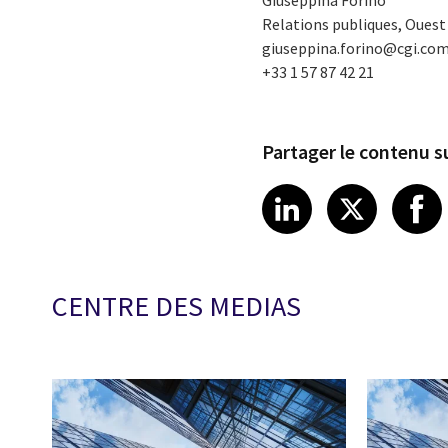
Giuseppina Forino
Relations publiques, Ouest 
giuseppina.forino@cgi.co
+33 1 57 87 42 21
Partager le contenu su
Share article
Share art
Shar
LinkedIn
X
CENTRE DES MEDIAS