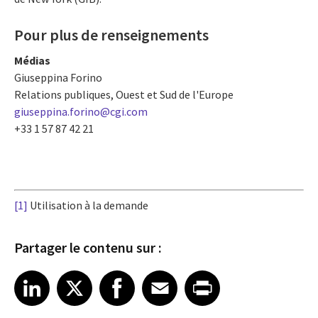
Pour plus de renseignements
Médias
Giuseppina Forino
Relations publiques, Ouest et Sud de l'Europe
giuseppina.forino@cgi.com
+33 1 57 87 42 21
[1]
Utilisation à la demande
Partager le contenu sur :
Share article on LinkedIn
Share article on X
Share article on Facebook
Share article on Email
Share article on Print
LinkedIn
X
Facebook
Email
Print