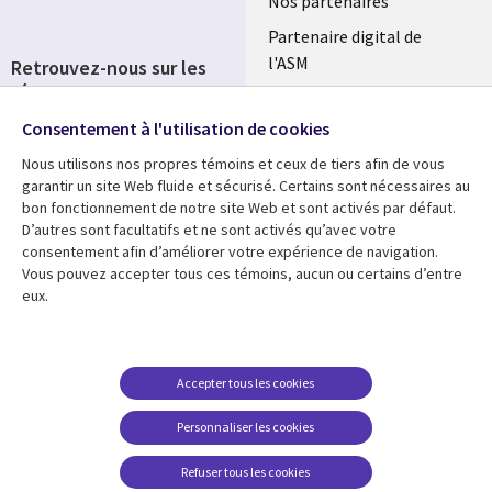
Nos partenaires
Partenaire digital de
l'ASM
Retrouvez-nous sur les
réseaux
Salle de presse
Consentement à l'utilisation de cookies
Social
Fusions
Media
Nous utilisons nos propres témoins et ceux de tiers afin de vous
FRANCE
garantir un site Web fluide et sécurisé. Certains sont nécessaires au
bon fonctionnement de notre site Web et sont activés par défaut.
Ressources
Support
D’autres sont facultatifs et ne sont activés qu’avec votre
consentement afin d’améliorer votre expérience de navigation.
Library
Legal
Articles
Accessibilité
Vous pouvez accepter tous ces témoins, aucun ou certains d’entre
eux.
Links
FRANCE
Blog
Protection des données
FRANCE
Études de cas
Restrictions et
conditions juridiques
Événements
Accepter tous les cookies
FAQ Carrières
Podcasts
Personnaliser les cookies
Centre de gestion des
Points de vue
témoins
Refuser tous les cookies
Vidéos