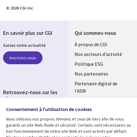
© 2026 CGI inc.
En savoir plus sur CGI
Qui sommes-nous
Useful
À propos de CGI
Suivez notre actualité
links
Nos secteurs d'activité
Inscrivez-vous
FRANCE
Politique ESG
Nos partenaires
Partenaire digital de
l'ASM
Retrouvez-nous sur les
réseaux
Salle de presse
Consentement à l'utilisation de cookies
Social
Fusions
Media
Nous utilisons nos propres témoins et ceux de tiers afin de vous
FRANCE
garantir un site Web fluide et sécurisé. Certains sont nécessaires au
bon fonctionnement de notre site Web et sont activés par défaut.
Ressources
Support