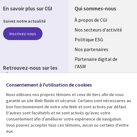
En savoir plus sur CGI
Qui sommes-nous
Useful
À propos de CGI
Suivez notre actualité
links
Nos secteurs d'activité
Inscrivez-vous
FRANCE
Politique ESG
Nos partenaires
Partenaire digital de
l'ASM
Retrouvez-nous sur les
réseaux
Salle de presse
Consentement à l'utilisation de cookies
Social
Fusions
Media
Nous utilisons nos propres témoins et ceux de tiers afin de vous
FRANCE
garantir un site Web fluide et sécurisé. Certains sont nécessaires au
bon fonctionnement de notre site Web et sont activés par défaut.
Ressources
Support
D’autres sont facultatifs et ne sont activés qu’avec votre
consentement afin d’améliorer votre expérience de navigation.
Library
Legal
Articles
Accessibilité
Vous pouvez accepter tous ces témoins, aucun ou certains d’entre
eux.
Links
FRANCE
Blog
Protection des données