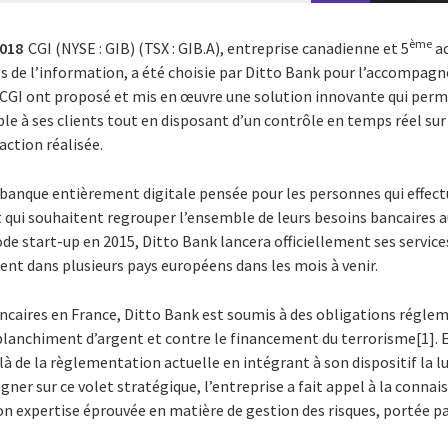
ème
2018
CGI (NYSE : GIB) (TSX : GIB.A), entreprise canadienne et 5
ac
s de l’information, a été choisie par Ditto Bank pour l’accompagner
e CGI ont proposé et mis en œuvre une solution innovante qui permet
le à ses clients tout en disposant d’un contrôle en temps réel sur
action réalisée.
 banque entièrement digitale pensée pour les personnes qui effec
et qui souhaitent regrouper l’ensemble de leurs besoins bancaires a
de start-up en 2015, Ditto Bank lancera officiellement ses servi
nt dans plusieurs pays européens dans les mois à venir.
caires en France, Ditto Bank est soumis à des obligations réglem
 blanchiment d’argent et contre le financement du terrorisme[1]. 
là de la règlementation actuelle en intégrant à son dispositif la l
ner sur ce volet stratégique, l’entreprise a fait appel à la connai
 son expertise éprouvée en matière de gestion des risques, portée pa