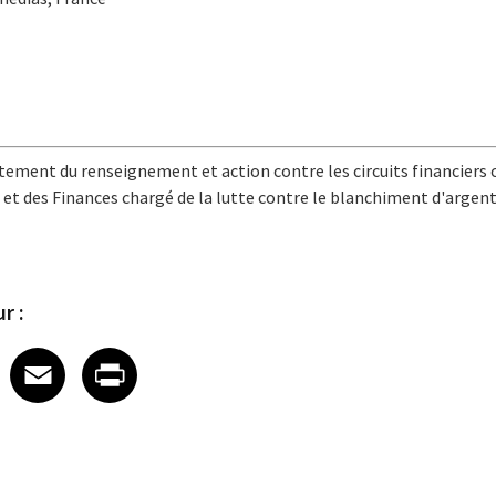
itement du renseignement et action contre les circuits financiers
 et des Finances chargé de la lutte contre le blanchiment d'argen
r :
 on LinkedIn
icle on X
e article on Facebook
Share article on Email
Share article on Print
Facebook
Email
Print