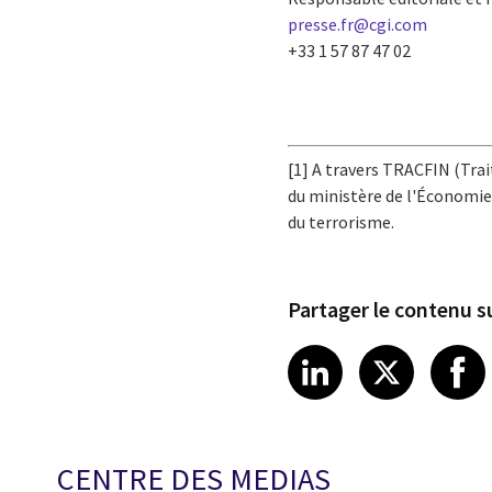
presse.fr@cgi.com
+33 1 57 87 47 02
[1] A travers TRACFIN (Tra
du ministère de l'Économie
du terrorisme.
Partager le contenu su
Share article
Share art
Shar
LinkedIn
X
CENTRE DES MEDIAS