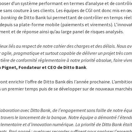
isposer d’un système performant en termes d’analyse et de contrôl
 sans couture à ses clients. Les équipes de CGI ont donc mis en œ
e banking
de Ditto Bank lui permettant de contrôler en temps réel 
epuis sa plate-forme mobile (paiements et virements). L’innovatio
ment et de réponse ainsi qu’au large panel de risques analysés.
njeux liés au respect de notre cahier des charges et des délais. Nous a
r agile, pragmatique et surtout capable de délivrer un projet très co
tière de conformité réglementaire à notre priorité absolue, faire vivr
n Pignet, Fondateur et CEO de Ditto Bank
.
ont enrichir l’offre de Ditto Bank dès l’année prochaine. L’ambition
s un premier temps puis de se développer sur de nouveaux marchés.
collaboration avec Ditto Bank, de l’engagement sans faille de notre équ
 à travers le lancement de la banque. Notre équipe a démontré l’étend
ementaire et d’innovation numérique. La priorité de Ditto Bank était
ients. Pari gagné : quelques secondes suffisent pour analyser l’ensem