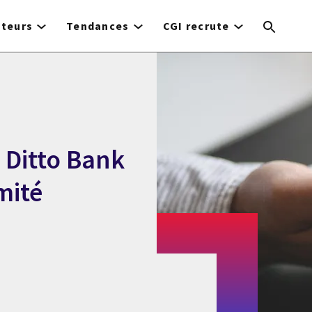
cteurs
Tendances
CGI recrute
 Ditto Bank
mité