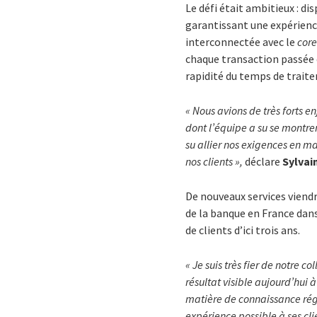
Le défi était ambitieux : d
garantissant une expérience
interconnectée avec le
cor
chaque transaction passée d
rapidité du temps de traite
« Nous avions de très forts e
dont l’équipe a su se montre
su allier nos exigences en ma
nos clients »,
déclare
Sylvai
De nouveaux services viendr
de la banque en France dan
de clients d’ici trois ans.
« Je suis très fier de notre 
résultat visible aujourd’hui
matière de connaissance régl
expérience possible à ses cl