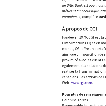
de Ditto Bank est pour nous
métier et technologique, afin
européens »
, complète
Davi
À propos de CGI
Fondée en 1976, CGI est la
l'information (TI) et en m
monde, CGI offre un portef
ainsi que d'impartition de 
proximité avec les clients e
également des solutions de p
réaliser la transformation 
canadiens. Les actions de CG
Web :
www.cgi.com
.
Pour plus de renseignem
Delphine Torres
Responsable éditoriale et