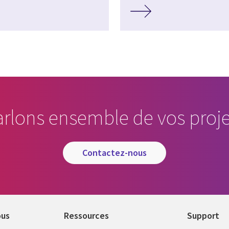
arlons ensemble de vos proje
contactez-nous
ous
Ressources
Support