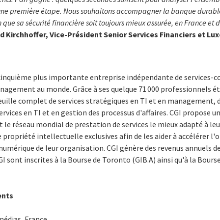
 une première étape. Nous souhaitons accompagner la banque durablem
 que sa sécurité financière soit toujours mieux assurée, en France et 
d Kirchhoffer, Vice-Président Senior Services Financiers et L
 cinquième plus importante entreprise indépendante de services-c
anagement au monde. Grâce à ses quelque 71 000 professionnels ét
euille complet de services stratégiques en TI et en management, 
services en TI et en gestion des processus d'affaires. CGI propose 
t le réseau mondial de prestation de services le mieux adapté à leur
ropriété intellectuelle exclusives afin de les aider à accélérer l'
numérique de leur organisation. CGI génère des revenus annuels de 
I sont inscrites à la Bourse de Toronto (GIB.A) ainsi qu'à la Bours
ents
 médias, France