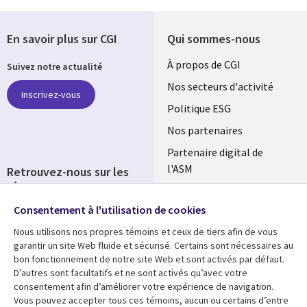
En savoir plus sur CGI
Qui sommes-nous
Useful
À propos de CGI
Suivez notre actualité
links
Nos secteurs d'activité
Inscrivez-vous
FRANCE
Politique ESG
Nos partenaires
Partenaire digital de
l'ASM
Retrouvez-nous sur les
réseaux
Salle de presse
Consentement à l'utilisation de cookies
Social
Fusions
Media
Nous utilisons nos propres témoins et ceux de tiers afin de vous
FRANCE
garantir un site Web fluide et sécurisé. Certains sont nécessaires au
bon fonctionnement de notre site Web et sont activés par défaut.
Ressources
Support
D’autres sont facultatifs et ne sont activés qu’avec votre
consentement afin d’améliorer votre expérience de navigation.
Library
Legal
Articles
Accessibilité
Vous pouvez accepter tous ces témoins, aucun ou certains d’entre