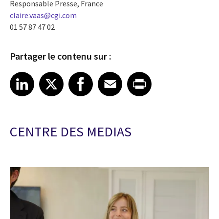
Responsable Presse, France
claire.vaas@cgi.com
01 57 87 47 02
Partager le contenu sur :
Share article on LinkedIn
Share article on X
Share article on Facebook
Share article on Email
Share article on Print
LinkedIn
X
Facebook
Email
Print
CENTRE DES MEDIAS