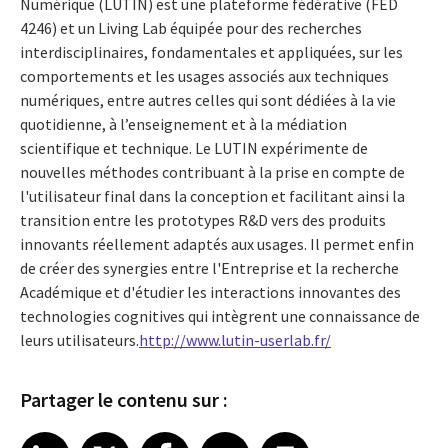
Numérique (LUTIN) est une plateforme fédérative (FED
4246) et un Living Lab équipée pour des recherches
interdisciplinaires, fondamentales et appliquées, sur les
comportements et les usages associés aux techniques
numériques, entre autres celles qui sont dédiées à la vie
quotidienne, à l’enseignement et à la médiation
scientifique et technique. Le LUTIN expérimente de
nouvelles méthodes contribuant à la prise en compte de
l'utilisateur final dans la conception et facilitant ainsi la
transition entre les prototypes R&D vers des produits
innovants réellement adaptés aux usages. Il permet enfin
de créer des synergies entre l'Entreprise et la recherche
Académique et d'étudier les interactions innovantes des
technologies cognitives qui intègrent une connaissance de
leurs utilisateurs.
http://www.lutin-userlab.fr/
Partager le contenu sur :
Share article on LinkedIn
Share article on X
Share article on Facebook
Share article on Email
Share article on Print
LinkedIn
X
Facebook
Email
Print