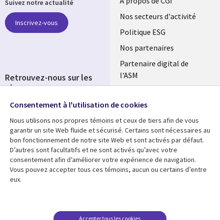
Useful
À propos de CGI
Suivez notre actualité
links
Nos secteurs d'activité
Inscrivez-vous
FRANCE
Politique ESG
Nos partenaires
Partenaire digital de
l'ASM
Retrouvez-nous sur les
réseaux
Salle de presse
Consentement à l'utilisation de cookies
Social
Fusions
Media
Nous utilisons nos propres témoins et ceux de tiers afin de vous
FRANCE
garantir un site Web fluide et sécurisé. Certains sont nécessaires au
bon fonctionnement de notre site Web et sont activés par défaut.
Ressources
Support
D’autres sont facultatifs et ne sont activés qu’avec votre
consentement afin d’améliorer votre expérience de navigation.
Library
Legal
Articles
Accessibilité
Vous pouvez accepter tous ces témoins, aucun ou certains d’entre
eux.
Links
FRANCE
Blog
Protection des données
FRANCE
Études de cas
Restrictions et
conditions juridiques
Événements
Accepter tous les cookies