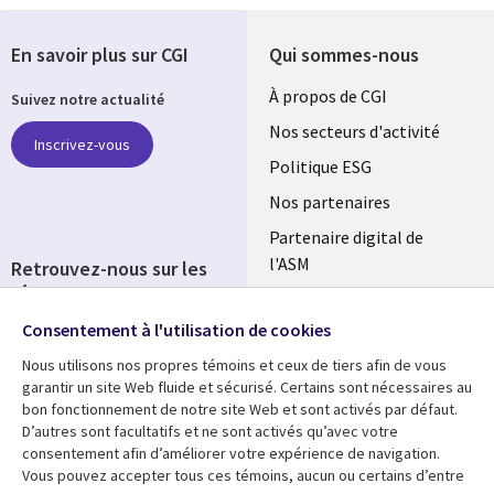
En savoir plus sur CGI
Qui sommes-nous
Useful
À propos de CGI
Suivez notre actualité
links
Nos secteurs d'activité
Inscrivez-vous
FRANCE
Politique ESG
Nos partenaires
Partenaire digital de
l'ASM
Retrouvez-nous sur les
réseaux
Salle de presse
Consentement à l'utilisation de cookies
Social
Fusions
Media
Nous utilisons nos propres témoins et ceux de tiers afin de vous
FRANCE
garantir un site Web fluide et sécurisé. Certains sont nécessaires au
bon fonctionnement de notre site Web et sont activés par défaut.
Ressources
Support
D’autres sont facultatifs et ne sont activés qu’avec votre
consentement afin d’améliorer votre expérience de navigation.
Library
Legal
Articles
Accessibilité
Vous pouvez accepter tous ces témoins, aucun ou certains d’entre