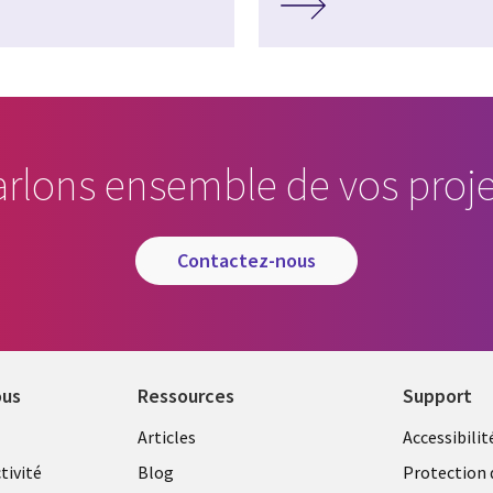
arlons ensemble de vos proje
contactez-nous
ous
Ressources
Support
Library
Legal
Articles
Accessibilit
Links
FRANC
tivité
Blog
Protection 