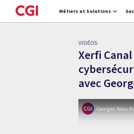
Skip
to
Métiers et Solutions
Se
main
content
VIDÉOS
Xerfi Canal
cybersécuri
avec Georg
Georges Abou Har