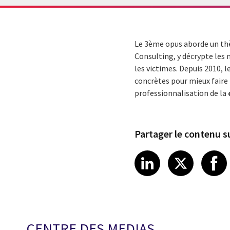
Le 3ème opus aborde un thè
Consulting, y décrypte les 
les victimes. Depuis 2010, 
concrètes pour mieux faire
professionnalisation de la
Partager le contenu su
Share article
Share art
Shar
LinkedIn
X
CENTRE DES MEDIAS