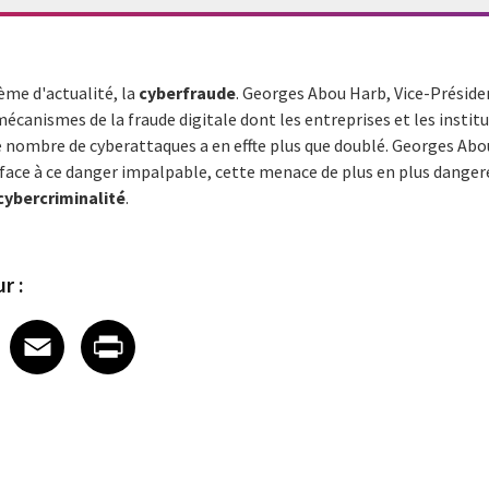
me d'actualité, la
cyberfraude
. Georges Abou Harb, Vice-Préside
mécanismes de la fraude digitale dont les entreprises et les instit
le nombre de cyberattaques a en effte plus que doublé. Georges Ab
 face à ce danger impalpable, cette menace de plus en plus danger
cybercriminalité
.
r :
 on LinkedIn
icle on X
e article on Facebook
Share article on Email
Share article on Print
Facebook
Email
Print