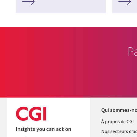
P
Qui sommes-n
Useful
À propos de CGI
Insights you can act on
links
Nos secteurs d'ac