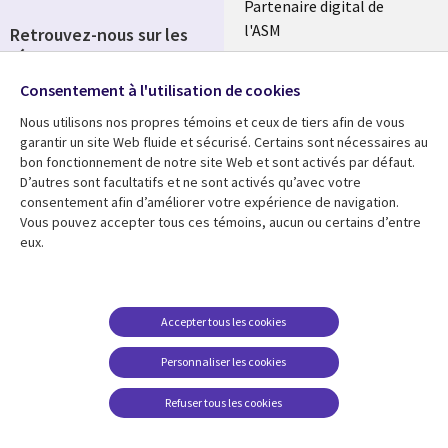
Partenaire digital de
l'ASM
Retrouvez-nous sur les
réseaux
Salle de presse
Consentement à l'utilisation de cookies
Social
Fusions
Media
Nous utilisons nos propres témoins et ceux de tiers afin de vous
FRANCE
garantir un site Web fluide et sécurisé. Certains sont nécessaires au
bon fonctionnement de notre site Web et sont activés par défaut.
Ressources
Support
D’autres sont facultatifs et ne sont activés qu’avec votre
consentement afin d’améliorer votre expérience de navigation.
Library
Legal
Articles
Accessibilité
Vous pouvez accepter tous ces témoins, aucun ou certains d’entre
eux.
Links
FRANCE
Blog
Protection des données
FRANCE
Études de cas
Restrictions et
conditions juridiques
Événements
Accepter tous les cookies
FAQ Carrières
Podcasts
Personnaliser les cookies
Centre de gestion des
Points de vue
témoins
Refuser tous les cookies
Vidéos
En voir plus