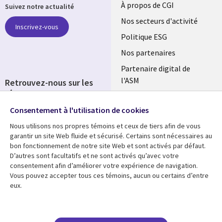
Useful
À propos de CGI
Suivez notre actualité
links
Nos secteurs d'activité
Inscrivez-vous
FRANCE
Politique ESG
Nos partenaires
Partenaire digital de
l'ASM
Retrouvez-nous sur les
réseaux
Salle de presse
Consentement à l'utilisation de cookies
Social
Fusions
Media
Nous utilisons nos propres témoins et ceux de tiers afin de vous
FRANCE
garantir un site Web fluide et sécurisé. Certains sont nécessaires au
bon fonctionnement de notre site Web et sont activés par défaut.
Ressources
Support
D’autres sont facultatifs et ne sont activés qu’avec votre
consentement afin d’améliorer votre expérience de navigation.
Library
Legal
Articles
Accessibilité
Vous pouvez accepter tous ces témoins, aucun ou certains d’entre
eux.
Links
FRANCE
Blog
Protection des données
FRANCE
Études de cas
Restrictions et
conditions juridiques
Événements