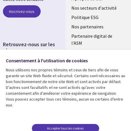
links
Nos secteurs d'activité
Inscrivez-vous
FRANCE
Politique ESG
Nos partenaires
Partenaire digital de
l'ASM
Retrouvez-nous sur les
réseaux
Salle de presse
Consentement à l'utilisation de cookies
Social
Fusions
Media
Nous utilisons nos propres témoins et ceux de tiers afin de vous
FRANCE
garantir un site Web fluide et sécurisé. Certains sont nécessaires au
bon fonctionnement de notre site Web et sont activés par défaut.
Ressources
Support
D’autres sont facultatifs et ne sont activés qu’avec votre
consentement afin d’améliorer votre expérience de navigation.
Library
Legal
Articles
Accessibilité
Vous pouvez accepter tous ces témoins, aucun ou certains d’entre
eux.
Links
FRANCE
Blog
Protection des données
FRANCE
Études de cas
Restrictions et
conditions juridiques
Événements
Accepter tous les cookies