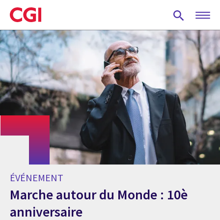
Skip
to
main
content
ÉVÉNEMENT
Marche autour du Monde : 10è
anniversaire