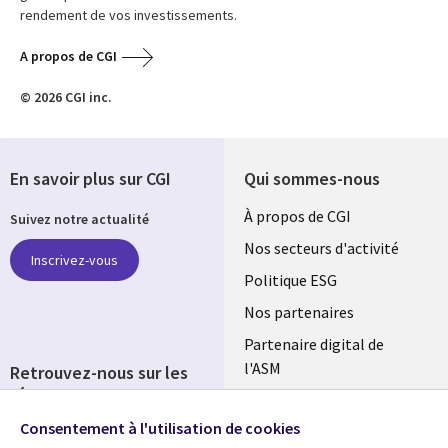
rendement de vos investissements.
A propos de CGI
© 2026 CGI inc.
En savoir plus sur CGI
Qui sommes-nous
Useful
À propos de CGI
Suivez notre actualité
links
Nos secteurs d'activité
Inscrivez-vous
FRANCE
Politique ESG
Nos partenaires
Partenaire digital de
l'ASM
Retrouvez-nous sur les
réseaux
Salle de presse
Consentement à l'utilisation de cookies
Social
Fusions