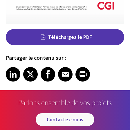
Téléchargez le PDF
Partager le contenu sur :
Share on LinkedIn
Share on X
Share on Facebook
Share on Email
Share on Print
LinkedIn
X
Facebook
Email
Print
Parlons ensemble de vos projets
contactez-nous