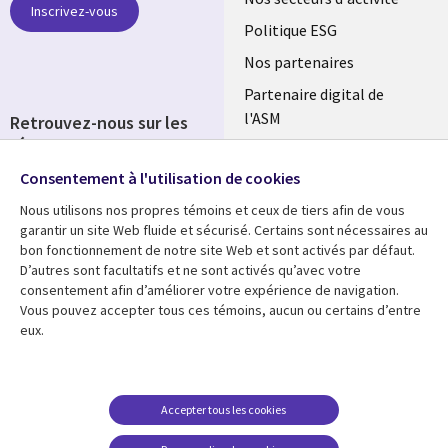
links
Inscrivez-vous
FRANCE
Politique ESG
Nos partenaires
Partenaire digital de
l'ASM
Retrouvez-nous sur les
réseaux
Salle de presse
Consentement à l'utilisation de cookies
Social
Fusions
Media
Nous utilisons nos propres témoins et ceux de tiers afin de vous
FRANCE
garantir un site Web fluide et sécurisé. Certains sont nécessaires au
bon fonctionnement de notre site Web et sont activés par défaut.
Ressources
Support
D’autres sont facultatifs et ne sont activés qu’avec votre
consentement afin d’améliorer votre expérience de navigation.
Library
Legal
Articles
Accessibilité
Vous pouvez accepter tous ces témoins, aucun ou certains d’entre
eux.
Links
FRANCE
Blog
Protection des données
FRANCE
Études de cas
Restrictions et
conditions juridiques
Événements
Accepter tous les cookies
FAQ Carrières
Podcasts