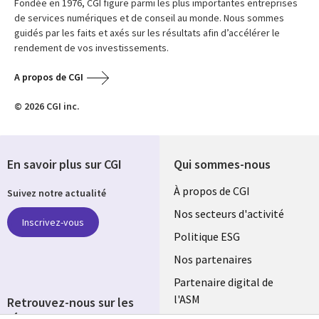
Fondée en 1976, CGI figure parmi les plus importantes entreprises
de services numériques et de conseil au monde. Nous sommes
guidés par les faits et axés sur les résultats afin d’accélérer le
rendement de vos investissements.
A propos de CGI
© 2026 CGI inc.
En savoir plus sur CGI
Qui sommes-nous
Useful
À propos de CGI
Suivez notre actualité
links
Nos secteurs d'activité
Inscrivez-vous
FRANCE
Politique ESG
Nos partenaires
Partenaire digital de
l'ASM
Retrouvez-nous sur les
réseaux