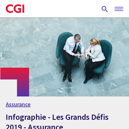
Skip
to
main
content
Assurance
Infographie - Les Grands Défis
2019 - Assurance