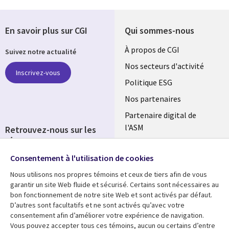
En savoir plus sur CGI
Qui sommes-nous
Useful
À propos de CGI
Suivez notre actualité
links
Nos secteurs d'activité
Inscrivez-vous
FRANCE
Politique ESG
Nos partenaires
Partenaire digital de
l'ASM
Retrouvez-nous sur les
réseaux
Salle de presse
Consentement à l'utilisation de cookies
Social
Fusions
Media
Nous utilisons nos propres témoins et ceux de tiers afin de vous
FRANCE
garantir un site Web fluide et sécurisé. Certains sont nécessaires au
bon fonctionnement de notre site Web et sont activés par défaut.
Ressources
Support
D’autres sont facultatifs et ne sont activés qu’avec votre
consentement afin d’améliorer votre expérience de navigation.
Library
Legal
Articles
Accessibilité
Vous pouvez accepter tous ces témoins, aucun ou certains d’entre