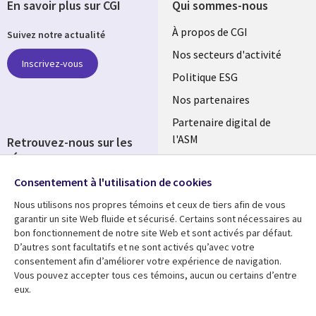
En savoir plus sur CGI
Qui sommes-nous
Useful
À propos de CGI
Suivez notre actualité
links
Nos secteurs d'activité
Inscrivez-vous
FRANCE
Politique ESG
Nos partenaires
Partenaire digital de
l'ASM
Retrouvez-nous sur les
réseaux
Salle de presse
Consentement à l'utilisation de cookies
Social
Fusions
Media
Nous utilisons nos propres témoins et ceux de tiers afin de vous
FRANCE
garantir un site Web fluide et sécurisé. Certains sont nécessaires au
bon fonctionnement de notre site Web et sont activés par défaut.
Ressources
Support
D’autres sont facultatifs et ne sont activés qu’avec votre
consentement afin d’améliorer votre expérience de navigation.
Library
Legal
Articles
Accessibilité
Vous pouvez accepter tous ces témoins, aucun ou certains d’entre
eux.
Links
FRANCE
Blog
Protection des données