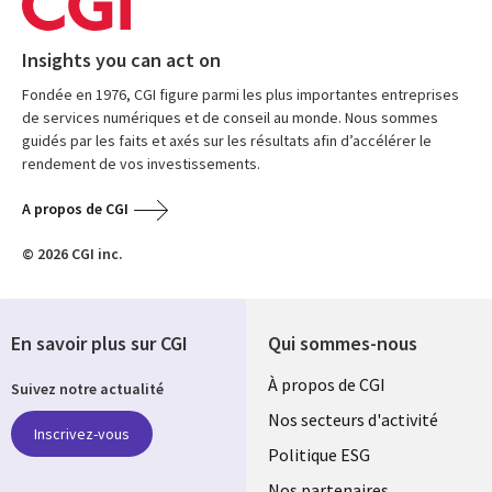
Insights you can act on
Fondée en 1976, CGI figure parmi les plus importantes entreprises
de services numériques et de conseil au monde. Nous sommes
guidés par les faits et axés sur les résultats afin d’accélérer le
rendement de vos investissements.
A propos de CGI
© 2026 CGI inc.
En savoir plus sur CGI
Qui sommes-nous
Useful
À propos de CGI
Suivez notre actualité
links
Nos secteurs d'activité
Inscrivez-vous
FRANCE
Politique ESG
Nos partenaires