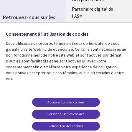
Partenaire digital de
l'ASM
Retrouvez-nous sur les
réseaux
Salle de presse
Consentement à l'utilisation de cookies
Social
Fusions
Media
Nous utilisons nos propres témoins et ceux de tiers afin de vous
FRANCE
garantir un site Web fluide et sécurisé. Certains sont nécessaires au
bon fonctionnement de notre site Web et sont activés par défaut.
Ressources
Support
D’autres sont facultatifs et ne sont activés qu’avec votre
consentement afin d’améliorer votre expérience de navigation.
Library
Legal
Articles
Accessibilité
Vous pouvez accepter tous ces témoins, aucun ou certains d’entre
eux.
Links
FRANCE
Blog
Protection des données
FRANCE
Études de cas
Restrictions et
conditions juridiques
Événements
Accepter tous les cookies
FAQ Carrières
Podcasts
Personnaliser les cookies
Centre de gestion des
Points de vue
témoins
Refuser tous les cookies
Vidéos