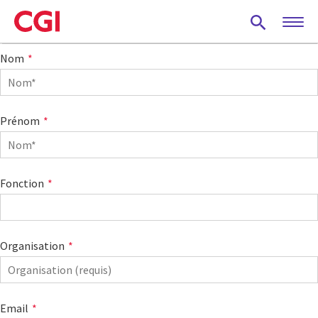
Skip
to
main
Nom
content
Prénom
Fonction
Organisation
Email