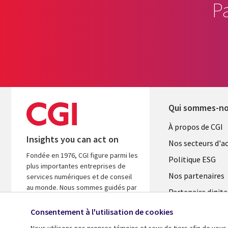
P
Qui sommes-n
Useful
À propos de CGI
Insights you can act on
links
Nos secteurs d'ac
Fondée en 1976, CGI figure parmi les
FRANCE
Politique ESG
plus importantes entreprises de
Nos partenaires
services numériques et de conseil
au monde. Nous sommes guidés par
Partenaire digita
les faits et axés sur les résultats afin
l'ASM
d’accélérer le rendement de vos
Consentement à l'utilisation de cookies
investissements.
Salle de presse
Nous utilisons nos propres témoins et ceux de tiers afin de vous