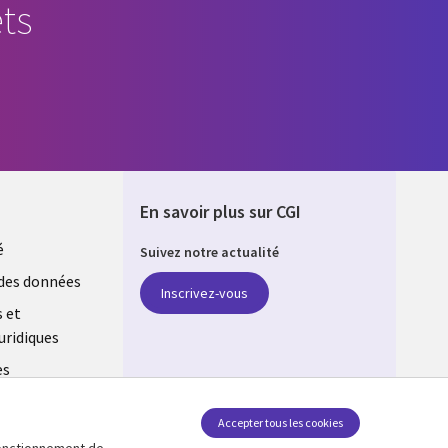
ts
En savoir plus sur CGI
é
Suivez notre actualité
E
des données
Inscrivez-vous
s et
uridiques
es
estion des
Accepter tous les cookies
 fonctionnement de