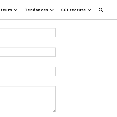
cteurs
Tendances
CGI recrute