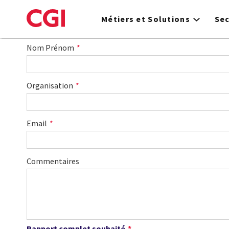
Skip
to
Métiers et Solutions
Se
main
content
Nom Prénom
Organisation
Email
Commentaires
Rapport complet souhaité