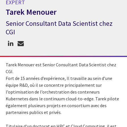
EXPERT
Tarek Menouer
Senior Consultant Data Scientist chez
Expert Tarek Menouer
CGI
Tarek Menouer est Senior Consultant Data Scientist chez
CGI.
Fort de 15 années d’expérience, Il travaille au sein d’une
équipe R&D, où il se concentre principalement sur
l’optimisation de l’orchestration des conteneurs
Kubernetes dans le continuum cloud-to-edge. Tarek pilote
également plusieurs projets en consortium avec des
partenaires publics et privés.
Titulaire d'un doctorat en HPC et Cloud Computing, il est