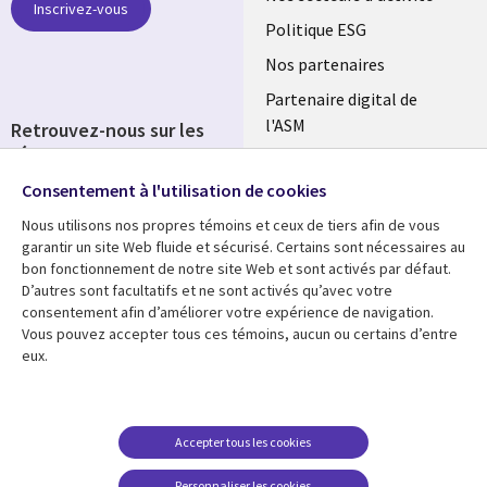
Inscrivez-vous
FRANCE
Politique ESG
Nos partenaires
Partenaire digital de
l'ASM
Retrouvez-nous sur les
réseaux
Salle de presse
Consentement à l'utilisation de cookies
Social
Fusions
Media
Nous utilisons nos propres témoins et ceux de tiers afin de vous
FRANCE
garantir un site Web fluide et sécurisé. Certains sont nécessaires au
bon fonctionnement de notre site Web et sont activés par défaut.
Ressources
Support
D’autres sont facultatifs et ne sont activés qu’avec votre
consentement afin d’améliorer votre expérience de navigation.
Library
Legal
Articles
Accessibilité
Vous pouvez accepter tous ces témoins, aucun ou certains d’entre
eux.
Links
FRANCE
Blog
Protection des données
FRANCE
Études de cas
Restrictions et
conditions juridiques
Événements
Accepter tous les cookies
FAQ Carrières
Podcasts
Personnaliser les cookies