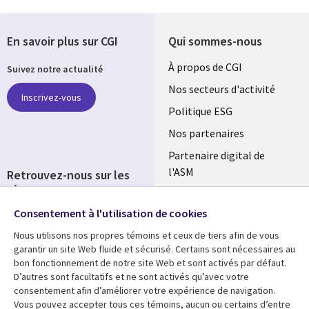
En savoir plus sur CGI
Qui sommes-nous
Useful
À propos de CGI
Suivez notre actualité
links
Nos secteurs d'activité
Inscrivez-vous
FRANCE
Politique ESG
Nos partenaires
Partenaire digital de
l'ASM
Retrouvez-nous sur les
réseaux
Salle de presse
Consentement à l'utilisation de cookies
Social
Fusions
Media
Nous utilisons nos propres témoins et ceux de tiers afin de vous
FRANCE
garantir un site Web fluide et sécurisé. Certains sont nécessaires au
bon fonctionnement de notre site Web et sont activés par défaut.
Ressources
Support
D’autres sont facultatifs et ne sont activés qu’avec votre
consentement afin d’améliorer votre expérience de navigation.
Library
Legal
Articles
Accessibilité
Vous pouvez accepter tous ces témoins, aucun ou certains d’entre