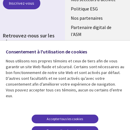
links
Inscrivez-vous
FRANCE
Politique ESG
Nos partenaires
Partenaire digital de
l'ASM
Retrouvez-nous sur les
réseaux
Salle de presse
Consentement à l'utilisation de cookies
Social
Fusions
Media
Nous utilisons nos propres témoins et ceux de tiers afin de vous
FRANCE
garantir un site Web fluide et sécurisé. Certains sont nécessaires au
bon fonctionnement de notre site Web et sont activés par défaut.
Ressources
Support
D’autres sont facultatifs et ne sont activés qu’avec votre
consentement afin d’améliorer votre expérience de navigation.
Library
Legal
Articles
Accessibilité
Vous pouvez accepter tous ces témoins, aucun ou certains d’entre
eux.
Links
FRANCE
Blog
Protection des données
FRANCE
Études de cas
Restrictions et
conditions juridiques
Événements
Accepter tous les cookies
FAQ Carrières
Podcasts