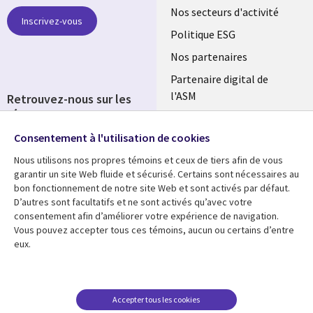
links
Nos secteurs d'activité
Inscrivez-vous
FRANCE
Politique ESG
Nos partenaires
Partenaire digital de
l'ASM
Retrouvez-nous sur les
réseaux
Salle de presse
Consentement à l'utilisation de cookies
Social
Fusions
Media
Nous utilisons nos propres témoins et ceux de tiers afin de vous
FRANCE
garantir un site Web fluide et sécurisé. Certains sont nécessaires au
bon fonctionnement de notre site Web et sont activés par défaut.
Ressources
Support
D’autres sont facultatifs et ne sont activés qu’avec votre
consentement afin d’améliorer votre expérience de navigation.
Library
Legal
Articles
Accessibilité
Vous pouvez accepter tous ces témoins, aucun ou certains d’entre
eux.
Links
FRANCE
Blog
Protection des données
FRANCE
Études de cas
Restrictions et
conditions juridiques
Événements
Accepter tous les cookies
FAQ Carrières