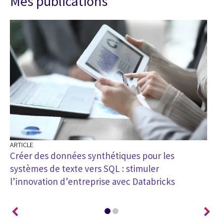
Mes publications
ARTICLE
AR
Créer des données synthétiques pour les
As
systèmes de texte vers SQL : stimuler
po
l’innovation d’entreprise avec Databricks
mé