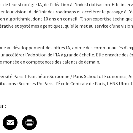
 de leur stratégie IA, de l'idéation à l'industrialisation. Elle inte
leur vision IA, définir des roadmaps et accélérer le passage à l'é
 en algorithmie, dont 10 ans en conseil IT, son expertise techniqu
érative et systèmes agentiques, qu'elle met au service d'une visi
ibue au développement des offres IA, anime des communautés d'expe
r accélérer l'adoption de l'IA à grande échelle. Elle encadre des éq
e montée en compétences des talents de demain.
iversité Paris 1 Panthéon-Sorbonne / Paris School of Economics, 
tutions : Sciences Po Paris, l'École Centrale de Paris, l'ENS Ulm e
r :
 on LinkedIn
icle on X
e article on Facebook
Share article on Email
Share article on Print
Facebook
Email
Print