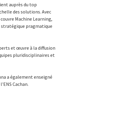
rvient auprès du top
chelle des solutions. Avec
e couvre Machine Learning,
on stratégique pragmatique
rts et œuvre à la diffusion
uipes pluridisciplinaires et
Anna a également enseigné
t l'ENS Cachan.