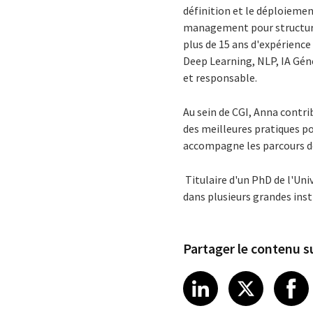
définition et le déploiement
management pour structurer 
plus de 15 ans d'expérience
Deep Learning, NLP, IA Gén
et responsable.
Au sein de CGI, Anna contr
des meilleures pratiques pou
accompagne les parcours d
Titulaire d'un PhD de l'Un
dans plusieurs grandes insti
Partager le contenu su
Share article
Share art
Shar
LinkedIn
X