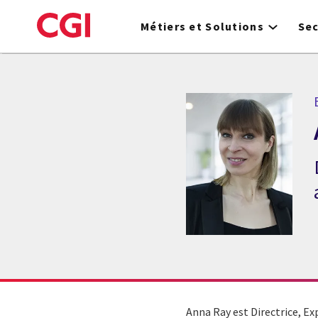
Skip
to
Métiers et Solutions
Se
main
content
Anna Ray est Directrice, Ex