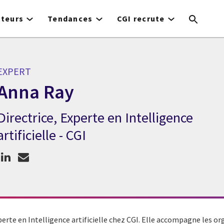
cteurs
Tendances
CGI recrute
EXPERT
Anna Ray
Directrice, Experte en Intelligence
Expert Anna Ray
artificielle - CGI
perte en Intelligence artificielle chez CGI. Elle accompagne les or