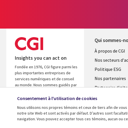
Qui sommes-n
Useful
À propos de CGI
Insights you can act on
links
Nos secteurs d'ac
Fondée en 1976, CGI figure parmi les
FRANCE
Politique ESG
plus importantes entreprises de
Nos partenaires
services numériques et de conseil
au monde. Nous sommes guidés par
Partenaire digita
les faits et axés sur les résultats afin
l'ASM
d’accélérer le rendement de vos
Consentement à l'utilisation de cookies
investissements.
Salle de presse
Nous utilisons nos propres témoins et ceux de tiers afin de vous
Fusions
notre site Web et sont activés par défaut. D’autres sont faculta
A propos de CGI
navigation. Vous pouvez accepter tous ces témoins, aucun ou cer
© 2026 CGI inc.