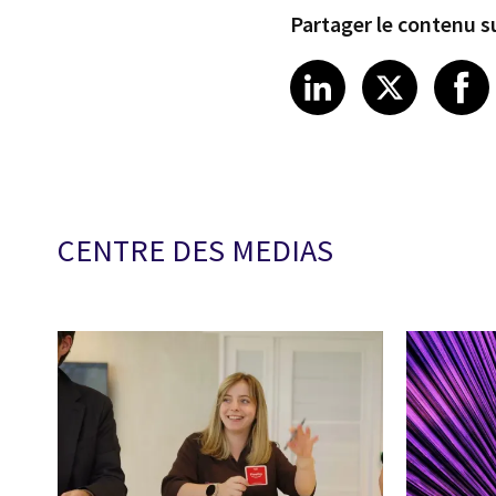
Partager le contenu su
Share article
Share art
Shar
LinkedIn
X
CENTRE DES MEDIAS