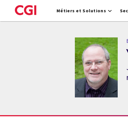
Skip
to
Métiers et Solutions
Se
main
content