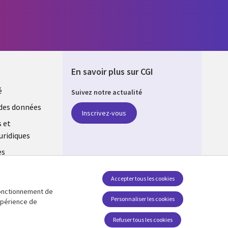
En savoir plus sur CGI
é
Suivez notre actualité
E
des données
Inscrivez-vous
s et
uridiques
es
estion des
Accepter tous les cookies
 fonctionnement de
Retrouvez-nous sur les réseaux
Personnaliser les cookies
expérience de
Social Media FRANCE
Refuser tous les cookies