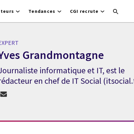
cteurs
Tendances
CGI recrute
EXPERT
Yves Grandmontagne
Journaliste informatique et IT, est le
Expert Yves Grandmontagne
rédacteur en chef de IT Social (itsocial.