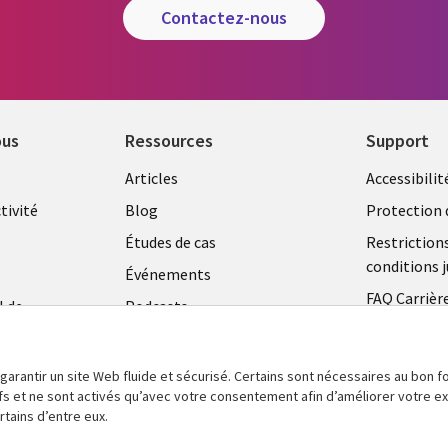
contactez-nous
ous
Ressources
Support
Library
Legal
Articles
Accessibilit
Links
FRANC
tivité
Blog
Protection 
FRANCE
Études de cas
Restriction
conditions j
Événements
FAQ Carrièr
l de
Podcasts
Centre de g
Points de vue
témoins
Vidéos
 garantir un site Web fluide et sécurisé. Certains sont nécessaires au bon
tifs et ne sont activés qu’avec votre consentement afin d’améliorer votre 
En voir plus
tains d’entre eux.