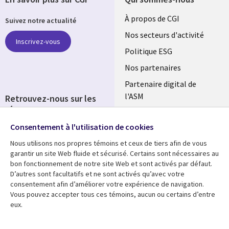
Useful
À propos de CGI
Suivez notre actualité
links
Nos secteurs d'activité
Inscrivez-vous
FRANCE
Politique ESG
Nos partenaires
Partenaire digital de
l'ASM
Retrouvez-nous sur les
réseaux
Salle de presse
Consentement à l'utilisation de cookies
Social
Fusions
Media
Nous utilisons nos propres témoins et ceux de tiers afin de vous
FRANCE
garantir un site Web fluide et sécurisé. Certains sont nécessaires au
bon fonctionnement de notre site Web et sont activés par défaut.
Ressources
Support
D’autres sont facultatifs et ne sont activés qu’avec votre
consentement afin d’améliorer votre expérience de navigation.
Library
Legal
Articles
Accessibilité
Vous pouvez accepter tous ces témoins, aucun ou certains d’entre
eux.
Links
FRANCE
Blog
Protection des données
FRANCE
Études de cas
Restrictions et