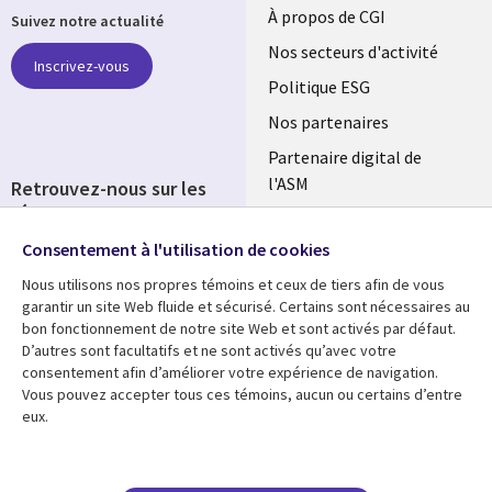
Useful
À propos de CGI
Suivez notre actualité
links
Nos secteurs d'activité
Inscrivez-vous
FRANCE
Politique ESG
Nos partenaires
Partenaire digital de
l'ASM
Retrouvez-nous sur les
réseaux
Salle de presse
Consentement à l'utilisation de cookies
Social
Fusions
Media
Nous utilisons nos propres témoins et ceux de tiers afin de vous
FRANCE
garantir un site Web fluide et sécurisé. Certains sont nécessaires au
bon fonctionnement de notre site Web et sont activés par défaut.
Ressources
Support
D’autres sont facultatifs et ne sont activés qu’avec votre
consentement afin d’améliorer votre expérience de navigation.
Library
Legal
Articles
Accessibilité
Vous pouvez accepter tous ces témoins, aucun ou certains d’entre
eux.
Links
FRANCE
Blog
Protection des données
FRANCE
Études de cas
Restrictions et
conditions juridiques