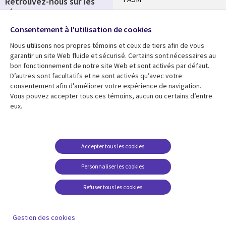
Retrouvez-nous sur les
réseaux
Salle de presse
Consentement à l'utilisation de cookies
Social
Fusions
Media
Nous utilisons nos propres témoins et ceux de tiers afin de vous
FRANCE
garantir un site Web fluide et sécurisé. Certains sont nécessaires au
bon fonctionnement de notre site Web et sont activés par défaut.
Ressources
Support
D’autres sont facultatifs et ne sont activés qu’avec votre
consentement afin d’améliorer votre expérience de navigation.
Library
Legal
Articles
Accessibilité
Vous pouvez accepter tous ces témoins, aucun ou certains d’entre
eux.
Links
FRANCE
Blog
Protection des données
FRANCE
Études de cas
Restrictions et
conditions juridiques
Événements
Accepter tous les cookies
FAQ Carrières
Podcasts
Personnaliser les cookies
Centre de gestion des
Points de vue
témoins
Refuser tous les cookies
Vidéos
En voir plus
Gestion des cookies