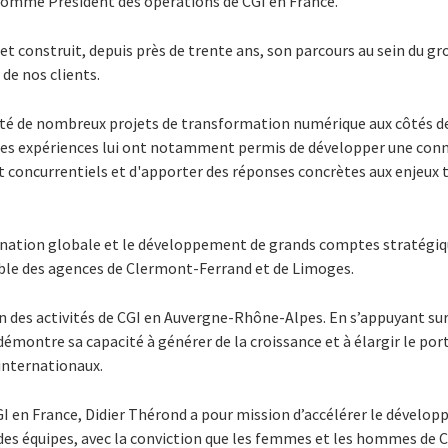
t nommé Président des opérations de CGI en France.
6 et construit, depuis près de trente ans, son parcours au sein du 
 de nos clients.
 piloté de nombreux projets de transformation numérique aux côtés d
 Ces expériences lui ont notamment permis de développer une con
concurrentiels et d'apporter des réponses concrètes aux enjeux 
dination globale et le développement de grands comptes stratégiq
le des agences de Clermont-Ferrand et de Limoges.
ion des activités de CGI en Auvergne-Rhône-Alpes. En s’appuyant sur
démontre sa capacité à générer de la croissance et à élargir le port
 internationaux.
GI en France, Didier Thérond a pour mission d’accélérer le dévelo
des équipes, avec la conviction que les femmes et les hommes de C