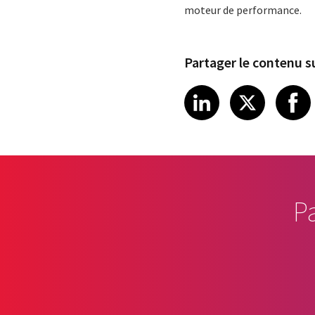
moteur de performance.
Partager le contenu su
Share article
Share art
Shar
LinkedIn
X
P