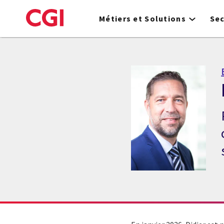
Skip
to
Métiers et Solutions
Se
main
content