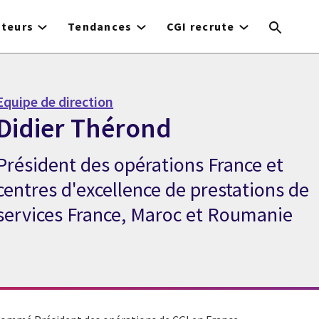
cteurs
Tendances
CGI recrute
Equipe de direction
Didier Thérond
Président des opérations France et
Expert Didier Thérond
centres d'excellence de prestations de
services France, Maroc et Roumanie