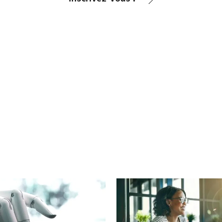
cebook
n Email
cle on Print