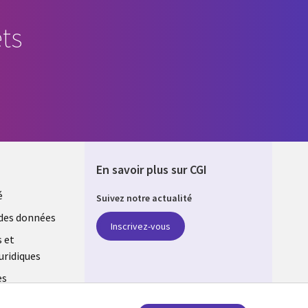
ts
En savoir plus sur CGI
é
Suivez notre actualité
E
des données
Inscrivez-vous
s et
uridiques
es
estion des