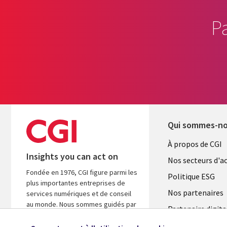
P
Qui sommes-n
Useful
À propos de CGI
Insights you can act on
links
Nos secteurs d'ac
Fondée en 1976, CGI figure parmi les
FRANCE
Politique ESG
plus importantes entreprises de
Nos partenaires
services numériques et de conseil
au monde. Nous sommes guidés par
Partenaire digita
les faits et axés sur les résultats afin
l'ASM
d’accélérer le rendement de vos