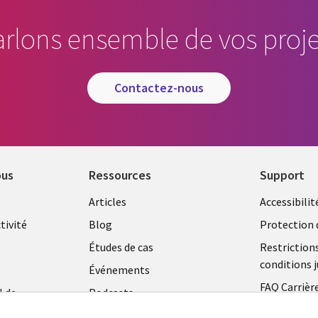
arlons ensemble de vos proje
contactez-nous
ous
Ressources
Support
Library
Legal
Articles
Accessibilit
Links
FRANC
tivité
Blog
Protection 
FRANCE
Études de cas
Restriction
conditions j
Événements
FAQ Carrièr
l de
Podcasts
Centre de g
Points de vue