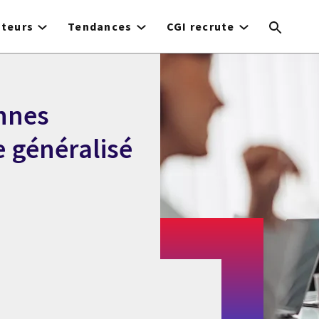
cteurs
Tendances
CGI recrute
onnes
 généralisé