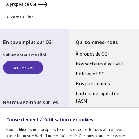
A propos de CGI
© 2026 CGI inc.
En savoir plus sur CGI
Qui sommes-nous
Useful
À propos de CGI
Suivez notre actualité
links
Nos secteurs d'activité
Inscrivez-vous
FRANCE
Politique ESG
Nos partenaires
Partenaire digital de
l'ASM
Retrouvez-nous sur les
réseaux
Salle de presse
Consentement à l'utilisation de cookies
Social
Fusions
Media
Nous utilisons nos propres témoins et ceux de tiers afin de vous
FRANCE
garantir un site Web fluide et sécurisé. Certains sont nécessaires au