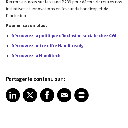
Retrouvez-nous sur le stand P239 pour découvrir toutes nos
initiatives et innovations en faveur du handicap et de
l’inclusion.
Pour en savoir plus :
Découvrez la politique d’inclusion sociale chez CGI
Découvrez notre offre Handi-ready
Découvrez la Handitech
Partager le contenu sur :
Share article on LinkedIn
Share article on X
Share article on Facebook
Share article on Email
Share article on Print
LinkedIn
X
Facebook
Email
Print