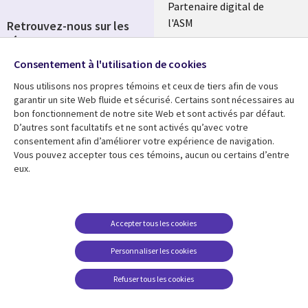
Partenaire digital de
l'ASM
Retrouvez-nous sur les
réseaux
Salle de presse
Consentement à l'utilisation de cookies
Social
Fusions
Media
Nous utilisons nos propres témoins et ceux de tiers afin de vous
FRANCE
garantir un site Web fluide et sécurisé. Certains sont nécessaires au
bon fonctionnement de notre site Web et sont activés par défaut.
Ressources
Support
D’autres sont facultatifs et ne sont activés qu’avec votre
consentement afin d’améliorer votre expérience de navigation.
Library
Legal
Articles
Accessibilité
Vous pouvez accepter tous ces témoins, aucun ou certains d’entre
eux.
Links
FRANCE
Blog
Protection des données
FRANCE
Études de cas
Restrictions et
conditions juridiques
Événements
Accepter tous les cookies
FAQ Carrières
Podcasts
Personnaliser les cookies
Centre de gestion des
Points de vue
témoins
Refuser tous les cookies
Vidéos
En voir plus