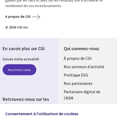
guidés par les faits et axés sur les résultats afin d’accélérer le
rendement de vos investissements.
A propos de CGI
© 2026 CGI inc.
En savoir plus sur CGI
Qui sommes-nous
Useful
À propos de CGI
Suivez notre actualité
links
Nos secteurs d'activité
Inscrivez-vous
FRANCE
Politique ESG
Nos partenaires
Partenaire digital de
l'ASM
Retrouvez-nous sur les
réseaux
Salle de presse
Consentement à l'utilisation de cookies
Social
Fusions