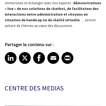
immersives et échanger avec nos experts :
démonstrations
« live » de nos solutions de chatbot, de facilitateur des
interactions entre administration et citoyens en
situation de handicap ou de réalité virtuelle
… seront
autant de thèmes au cœur des discussions.
Partager le contenu sur :
Share article on LinkedIn
Share article on X
Share article on Facebook
Share article on Email
Share article on Print
LinkedIn
X
Facebook
Email
Print
CENTRE DES MEDIAS