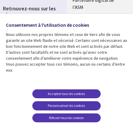
Partenaire digital de
l'ASM
Retrouvez-nous sur les
réseaux
Salle de presse
Consentement à l'utilisation de cookies
Social
Fusions
Media
Nous utilisons nos propres témoins et ceux de tiers afin de vous
FRANCE
garantir un site Web fluide et sécurisé. Certains sont nécessaires au
bon fonctionnement de notre site Web et sont activés par défaut.
Ressources
Support
D’autres sont facultatifs et ne sont activés qu’avec votre
consentement afin d’améliorer votre expérience de navigation.
Library
Legal
Articles
Accessibilité
Vous pouvez accepter tous ces témoins, aucun ou certains d’entre
eux.
Links
FRANCE
Blog
Protection des données
FRANCE
Études de cas
Restrictions et
conditions juridiques
Événements
Accepter tous les cookies
FAQ Carrières
Podcasts
Personnaliser les cookies
Centre de gestion des
Points de vue
témoins
Refuser tous les cookies
Vidéos
En voir plus