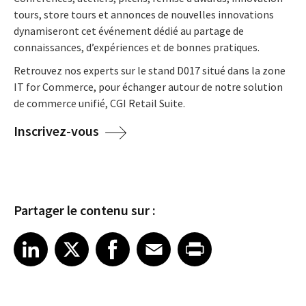
tours, store tours et annonces de nouvelles innovations
dynamiseront cet événement dédié au partage de
connaissances, d’expériences et de bonnes pratiques.
Retrouvez nos experts sur le stand
D017
situé dans la zone
IT for Commerce, pour échanger autour de n
otre solution
de commerce unifié, CGI Retail Suite.
Inscrivez-vous
Partager le contenu sur :
Share article on LinkedIn
Share article on X
Share article on Facebook
Share article on Email
Share article on Print
LinkedIn
X
Facebook
Email
Print