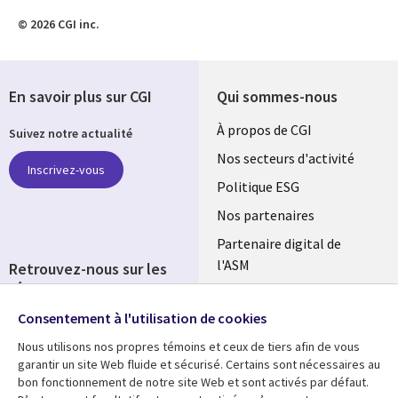
© 2026 CGI inc.
En savoir plus sur CGI
Qui sommes-nous
Useful
À propos de CGI
Suivez notre actualité
links
Nos secteurs d'activité
Inscrivez-vous
FRANCE
Politique ESG
Nos partenaires
Partenaire digital de
l'ASM
Retrouvez-nous sur les
réseaux
Salle de presse
Consentement à l'utilisation de cookies
Social
Fusions
Media
Nous utilisons nos propres témoins et ceux de tiers afin de vous
FRANCE
garantir un site Web fluide et sécurisé. Certains sont nécessaires au
bon fonctionnement de notre site Web et sont activés par défaut.