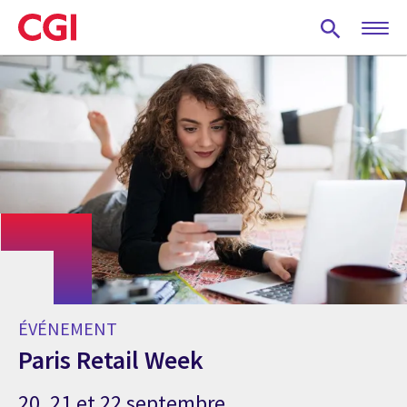
Skip
to
main
content
ÉVÉNEMENT
Paris Retail Week
20, 21 et 22 septembre