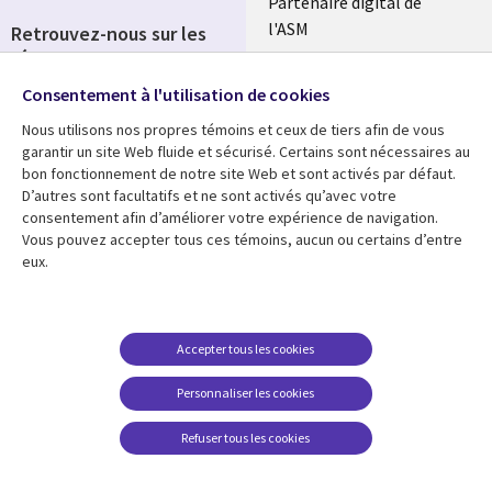
Partenaire digital de
l'ASM
Retrouvez-nous sur les
réseaux
Salle de presse
Consentement à l'utilisation de cookies
Social
Fusions
Media
Nous utilisons nos propres témoins et ceux de tiers afin de vous
FRANCE
garantir un site Web fluide et sécurisé. Certains sont nécessaires au
bon fonctionnement de notre site Web et sont activés par défaut.
Ressources
Support
D’autres sont facultatifs et ne sont activés qu’avec votre
consentement afin d’améliorer votre expérience de navigation.
Library
Legal
Articles
Accessibilité
Vous pouvez accepter tous ces témoins, aucun ou certains d’entre
eux.
Links
FRANCE
Blog
Protection des données
FRANCE
Études de cas
Restrictions et
conditions juridiques
Événements
Accepter tous les cookies
FAQ Carrières
Podcasts
Personnaliser les cookies
Centre de gestion des
Points de vue
témoins
Refuser tous les cookies
Vidéos
En voir plus