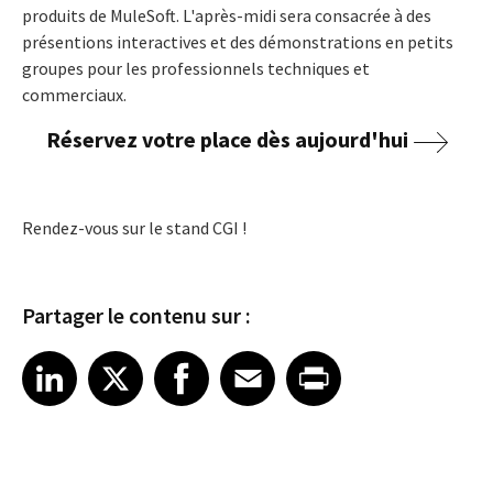
produits de MuleSoft. L'après-midi sera consacrée à des
présentions interactives et des démonstrations en petits
groupes pour les professionnels techniques et
commerciaux.
Réservez votre place dès aujourd'hui
Rendez-vous sur le stand CGI !
Partager le contenu sur :
Share article on LinkedIn
Share article on X
Share article on Facebook
Share article on Email
Share article on Print
LinkedIn
X
Facebook
Email
Print