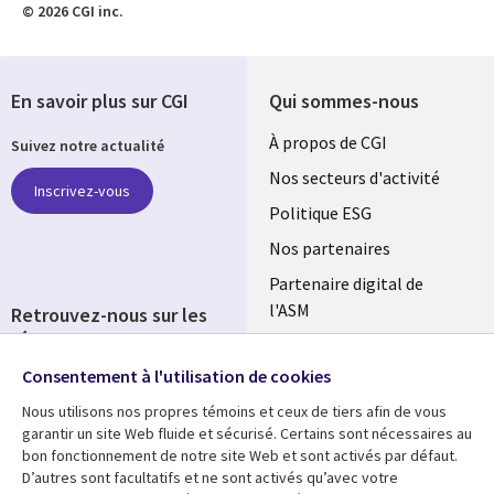
© 2026 CGI inc.
En savoir plus sur CGI
Qui sommes-nous
Useful
À propos de CGI
Suivez notre actualité
links
Nos secteurs d'activité
Inscrivez-vous
FRANCE
Politique ESG
Nos partenaires
Partenaire digital de
l'ASM
Retrouvez-nous sur les
réseaux
Salle de presse
Consentement à l'utilisation de cookies
Social
Fusions
Media
Nous utilisons nos propres témoins et ceux de tiers afin de vous
FRANCE
garantir un site Web fluide et sécurisé. Certains sont nécessaires au
bon fonctionnement de notre site Web et sont activés par défaut.
Ressources
Support
D’autres sont facultatifs et ne sont activés qu’avec votre