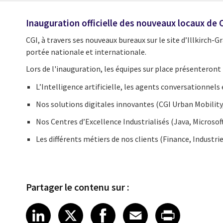
Inauguration officielle des nouveaux locaux de 
CGI, à travers ses nouveaux bureaux sur le site d’Illkirch-
portée nationale et internationale.
Lors de l'inauguration, les équipes sur place présenteront l
L’Intelligence artificielle, les agents conversationnels
Nos solutions digitales innovantes (CGI Urban Mobility
Nos Centres d’Excellence Industrialisés (Java, Microso
Les différents métiers de nos clients (Finance, Industr
Partager le contenu sur :
Share article on LinkedIn
Share article on X
Share article on Fa
Share article o
Share arti
LinkedIn
X
Facebook
Email
Print