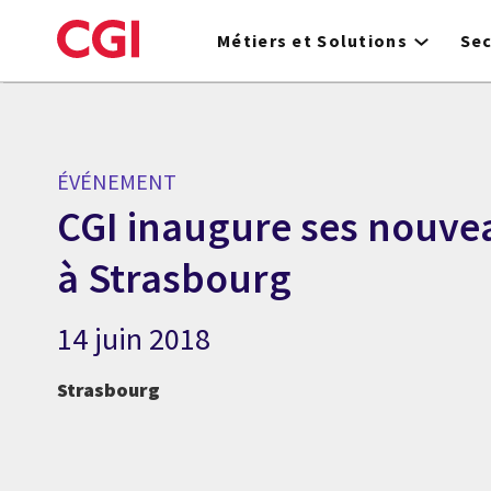
Skip
to
Métiers et Solutions
Se
main
content
ÉVÉNEMENT
CGI inaugure ses nouve
à Strasbourg
14 juin 2018
Strasbourg