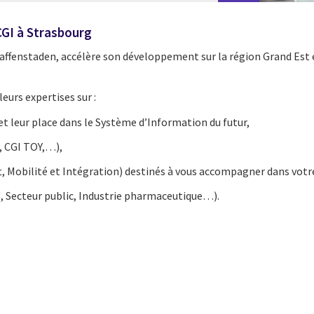
CGI à Strasbourg
Graffenstaden, accélère son développement sur la région Grand Est et
eurs expertises sur :
 et leur place dans le Système d’Information du futur,
, CGI TOY,…),
ft, Mobilité et Intégration) destinés à vous accompagner dans vo
ie, Secteur public, Industrie pharmaceutique…).
cebook
n Email
cle on Print