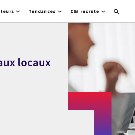
cteurs
Tendances
CGI recrute
aux locaux