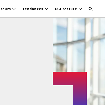
cteurs
Tendances
CGI recrute