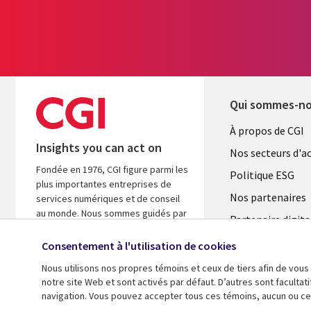
Qui sommes-n
Useful
À propos de CGI
Insights you can act on
links
Nos secteurs d'ac
Fondée en 1976, CGI figure parmi les
FRANCE
Politique ESG
plus importantes entreprises de
Nos partenaires
services numériques et de conseil
au monde. Nous sommes guidés par
Partenaire digita
les faits et axés sur les résultats afin
l'ASM
d’accélérer le rendement de vos
Consentement à l'utilisation de cookies
investissements.
Salle de presse
Nous utilisons nos propres témoins et ceux de tiers afin de vous
Fusions
notre site Web et sont activés par défaut. D’autres sont faculta
A propos de CGI
navigation. Vous pouvez accepter tous ces témoins, aucun ou cer