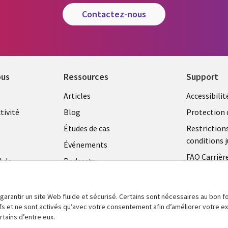
contactez-nous
ous
Ressources
Support
Library
Legal
Articles
Accessibilit
Links
FRANC
tivité
Blog
Protection 
FRANCE
Études de cas
Restriction
conditions j
Événements
FAQ Carrièr
l de
Podcasts
Centre de g
Points de vue
témoins
Vidéos
 garantir un site Web fluide et sécurisé. Certains sont nécessaires au bon
tifs et ne sont activés qu’avec votre consentement afin d’améliorer votre 
En voir plus
tains d’entre eux.