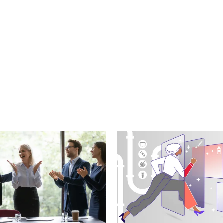
cebook
n Email
cle on Print