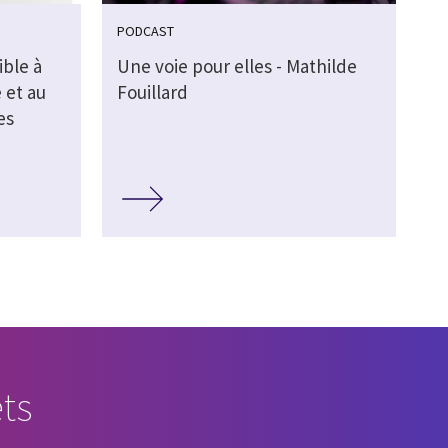
PODCAST
ible à
Une voie pour elles - Mathilde
 et au
Fouillard
es
ts