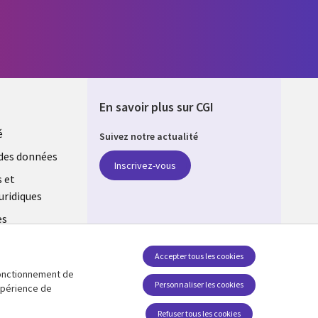
En savoir plus sur CGI
é
Suivez notre actualité
E
des données
Inscrivez-vous
s et
uridiques
es
estion des
Accepter tous les cookies
 fonctionnement de
Retrouvez-nous sur les réseaux
Personnaliser les cookies
expérience de
Social Media FRANCE
Refuser tous les cookies