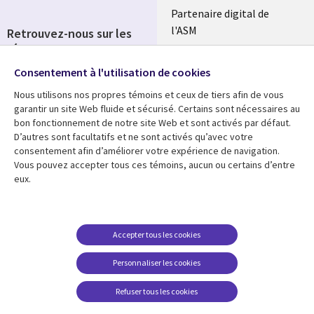
Partenaire digital de
l'ASM
Retrouvez-nous sur les
réseaux
Salle de presse
Consentement à l'utilisation de cookies
Social
Fusions
Media
Nous utilisons nos propres témoins et ceux de tiers afin de vous
FRANCE
garantir un site Web fluide et sécurisé. Certains sont nécessaires au
bon fonctionnement de notre site Web et sont activés par défaut.
Ressources
Support
D’autres sont facultatifs et ne sont activés qu’avec votre
consentement afin d’améliorer votre expérience de navigation.
Library
Legal
Articles
Accessibilité
Vous pouvez accepter tous ces témoins, aucun ou certains d’entre
eux.
Links
FRANCE
Blog
Protection des données
FRANCE
Études de cas
Restrictions et
conditions juridiques
Événements
Accepter tous les cookies
FAQ Carrières
Podcasts
Personnaliser les cookies
Centre de gestion des
Points de vue
témoins
Refuser tous les cookies
Vidéos