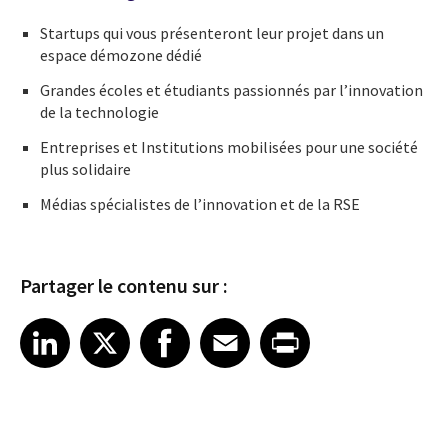
Startups qui vous présenteront leur projet dans un
espace démozone dédié
Grandes écoles et étudiants passionnés par l’innovation
de la technologie
Entreprises et Institutions mobilisées pour une société
plus solidaire
Médias spécialistes de l’innovation et de la RSE
Partager le contenu sur :
Share article on LinkedIn
Share article on X
Share article on Facebook
Share article on Email
Share article on Print
LinkedIn
X
Facebook
Email
Print